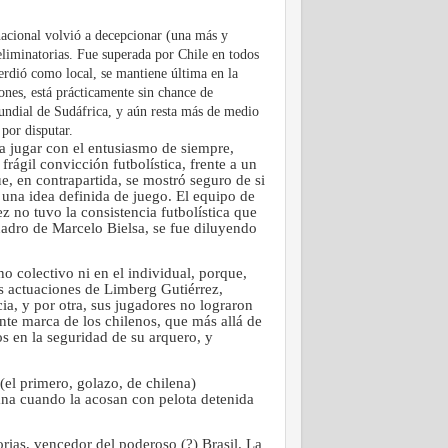
acional volvió a decepcionar (una más y
liminatorias. Fue superada por Chile en todos
perdió como local, se mantiene última en la
iones, está prácticamente sin chance de
Mundial de Sudáfrica,
y aún resta más de medio
 por disputar
.
 a jugar con el entusiasmo de siempre,
frágil convicción futbolística, frente a un
e, en contrapartida, se mostró seguro de si
una idea definida de juego. El equipo de
 no tuvo la consistencia futbolística que
uadro de Marcelo Bielsa, se fue diluyendo
 colectivo ni en el individual, porque,
es actuaciones de Limberg Gutiérrez,
ia, y por otra, sus jugadores no lograron
nte marca de los chilenos, que más allá de
s en la seguridad de su arquero, y
(el primero, golazo, de chilena)
ana cuando la acosan con pelota detenida
rias, vencedor del poderoso (?) Brasil. La