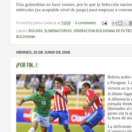
Una golondrina no hace verano, por lo que la Selección naciona
miércoles (su aceptable nivel de juego) para empezar a convenc
Posted by
Jaime Galarza
at
10:09
0 comments
Labels:
BOLIVIA
,
ELIMINATORIAS
,
FEDERACION BOLIVIANA DE FUTB
BOLIVIANA
VIERNES, 20 DE JUNIO DE 2008
¡POR FIN...!
Bolivia acabó 
a Paraguay. La
victoria en la 
al último luga
A diferencia 
jornada frent
libertades al
gusto sin la 
la hora de m
La deficiente
(Campos) obl