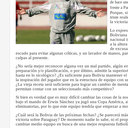
de hace uno
frente a Pa
Porque, s
triste rea
la victori
Lo expres
Boliviana 
nacional 
a la altur
de excusa
escudo para evitar algunas críticas, y un lavador de manos, para
culpas al presente.
¿No sería mejor reconocer alguna vez un mal partido, algún er
preparación y/o planificación, o por último, admitir la superiori
hasta en lo sicológico? ¿Es suficiente para Bolivia mantener el
la inspiración del jugador que en la estructura de equipo con u
¿La vieja receta será suficiente para lograr un cambio de menta
permitan contar con un seleccionado más competitivo?
Si bien es verdad que es muy difícil cambiar las cosas de la n
bajo el mando de Erwin Sánchez ya jugó una Copa América, al
eliminatorias, por lo que este equipo tendría que empezar a mo
¿Cuál será la Bolivia de las próximas fechas? ¿Se parecerá más a
victoria sobre Paraguay? De momento nadie lo sabe, ni el prop
cambiar medio equipo en busca de una mejor respuesta futbolís