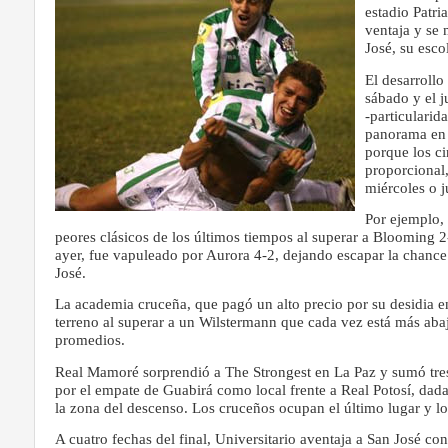
estadio Patri
ventaja y se
José, su esco
El desarrollo
sábado y el j
-particularid
panorama en l
porque los c
proporcional
miércoles o j
Por ejemplo, 
peores clásicos de los últimos tiempos al superar a Blooming 2
ayer, fue vapuleado por Aurora 4-2, dejando escapar la chance
José.
La academia cruceña, que pagó un alto precio por su desidia en
terreno al superar a un Wilstermann que cada vez está más abajo
promedios.
Real Mamoré sorprendió a The Strongest en La Paz y sumó tre
por el empate de Guabirá como local frente a Real Potosí, dada 
la zona del descenso. Los cruceños ocupan el último lugar y lo
A cuatro fechas del final, Universitario aventaja a San José co