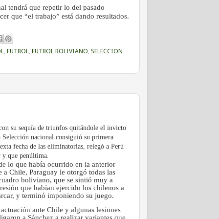
l tendrá que repetir lo del pasado
er que “el trabajo” está dando resultados.
OL
,
FUTBOL
,
FUTBOL BOLIVIANO
,
SELECCION
con su sequía de triunfos quitándole el invicto
 Selección nacional consiguió su primera
sexta fecha de las eliminatorias, relegó a Perú
r y que penúltima.
de lo que había ocurrido en la anterior
e a Chile, Paraguay le otorgó todas las
 cuadro boliviano, que se sintió muy a
presión que habían ejercido los chilenos a
arcar, y terminó imponiendo su juego.
 actuación ante Chile y algunas lesiones
igaron a Sánchez a realizar variantes que