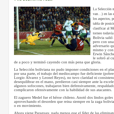
La Selección n
van…) en las e
los aspectos, 
tabla de posic
clasificar al 
torneo todavía
Bolivia salió
pero con una 
adversario qu
mismo y con 
Erwin Sánchez
le sobró al c
de a poco y terminó cayendo con más pena que gloria.
La Selección boliviana no pudo imponer condiciones en el plano
por una parte, el trabajo del mediocampo fue deficiente (pobr
Lorgio Álvarez y Leonel Reyes), no tuvo claridad ni consistenc
desequilibrar en el mano, perdieron casi siempre ante la excele
algunos sofocones, trabajaron bien defensivamente, respaldado
complicaron ofensivamente con la habilidad de sus atacantes.
El zaguero Medel fue el héroe chileno. Anotó dos lindos goles 
aprovechando el desorden que reina siempre en la zaga bolivi
o en movimiento.
Ahora viene Paraguay, nada menos que el líder de las eliminato