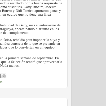
ándole resultado por la buena respuesta de
como sustitutos. Gatty Ribeiro, Joselito
n Botero y Didi Torrico aportaron ganas y
n un equipo que no tiene una línea
a habilidad de Gatty, más el entusiasmo de
paraguaya, encaminando el triunfo en los
rte del complemento.
bolística, rebeldía para imponer lo suyo y
una idea concreta de lo que se pretende en
lidades que lo convierten en un equipo
r en la primera semana de septiembre. En
a que la Selección tendrá que aprovecharlo
. Nada menos.
NA