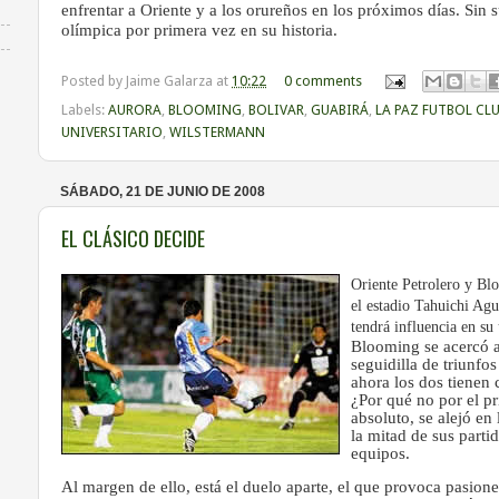
enfrentar a Oriente y a los orureños en los próximos días. Sin 
olímpica por primera vez en su historia.
Posted by
Jaime Galarza
at
10:22
0 comments
Labels:
AURORA
,
BLOOMING
,
BOLIVAR
,
GUABIRÁ
,
LA PAZ FUTBOL CL
UNIVERSITARIO
,
WILSTERMANN
SÁBADO, 21 DE JUNIO DE 2008
EL CLÁSICO DECIDE
Oriente Petrolero y Bl
el estadio Tahuichi Agu
tendrá influencia en su 
Blooming se acercó 
seguidilla de triunfos
ahora los dos tienen 
¿Por qué no por el pr
absoluto, se alejó en
la mitad de sus parti
equipos.
Al margen de ello, está el duelo aparte, el que provoca pasione