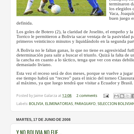
terminaron d
los elegidos 
Vaca, Joaquí
buen juego e
definida.
Los goles de Botero (2), la claridad de Joselito, el empeño y l
Torrico le permitieron a Bolivia sacar ventaja de la pasividad 
primeros veinticinco minutos y liquidándolo en la segunda pa
A Bolivia no le faltan ganas, lo que no tiene es agresividad fut
determinación para salir a buscar el triunfo. Quizá la falta de 
la cancha en cuanto a lo táctico, tenga que ver con estas debi
demasiado liviano.
Esta vez el receso será de dos meses, porque se vuelve a juga
ese tiempo habrá un “recreo” para el inicio del torneo Clausur
al máximo, ya que luego tendrá que visitar a Ecuador y Brasil
Posted by
Jaime Galarza
at
12:08
2 comments
Labels:
BOLIVIA
,
ELIMINATORIAS
,
PARAGUAYO
,
SELECCION BOLIVIA
MARTES, 17 DE JUNIO DE 2008
Y NO BOLIVIA NO FUE...