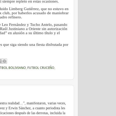
i siempre repleto en estas ocasiones.
ncluido Limberg Gutiérrez, que no estuvo en
u ex club, por haberlos acusado de maniobrar
uadro refinero.
re Leo Fernández y Tucho Antelo, pasando
Raúl Justiniano a Oriente sin autorización
ad” en alusión a su último título y el
es que siga siendo una fiesta disfrutada por
TBOL BOLIVIANO
,
FUTBOL CRUCEÑO
,
estra realidad…”, manifestaron, varias veces,
vez y Erwin Sánchez, a cuanto periodista les
icaciones después de las derrotas, incluida la