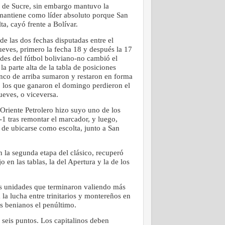
a de Sucre, sin embargo mantuvo la
 mantiene como líder absoluto porque San
lta, cayó frente a Bolívar.
 de las dos fechas disputadas entre el
ueves, primero la fecha 18 y después la 17
ades del fútbol boliviano-no cambió el
a parte alta de la tabla de posiciones
inco de arriba sumaron y restaron en forma
, los que ganaron el domingo perdieron el
ueves, o viceversa.
Oriente Petrolero hizo suyo uno de los
-1 tras remontar el marcador, y luego,
 de ubicarse como escolta, junto a San
 la segunda etapa del clásico, recuperó
 en las tablas, la del Apertura y la de los
s unidades que terminaron valiendo más
la lucha entre trinitarios y montereños en
s benianos el penúltimo.
n seis puntos. Los capitalinos deben