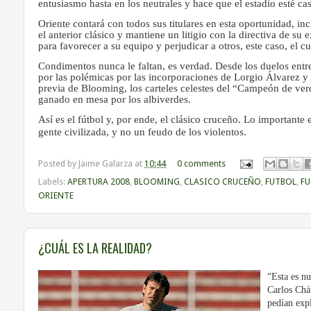
entusiasmo hasta en los neutrales y hace que el estadio esté cas
Oriente contará con todos sus titulares en esta oportunidad, i
el anterior clásico y mantiene un litigio con la directiva de s
para favorecer a su equipo y perjudicar a otros, este caso, el c
Condimentos nunca le faltan, es verdad. Desde los duelos ent
por las polémicas por las incorporaciones de Lorgio Álvarez y 
previa de Blooming, los carteles celestes del “Campeón de verd
ganado en mesa por los albiverdes.
Así es el fútbol y, por ende, el clásico cruceño. Lo importante 
gente civilizada, y no un feudo de los violentos.
Posted by
Jaime Galarza
at
10:44
0 comments
Labels:
APERTURA 2008
,
BLOOMING
,
CLASICO CRUCEÑO
,
FUTBOL
,
FU
ORIENTE
¿CUÁL ES LA REALIDAD?
“Esta es nu
Carlos Chá
pedían expl