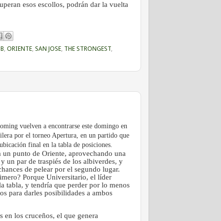
superan esos escollos, podrán dar la vuelta
UB
,
ORIENTE
,
SAN JOSE
,
THE STRONGEST
,
ooming vuelven a encontrarse este domingo en
ilera por el torneo Apertura, en un partido que
ubicación final en la tabla de posiciones.
a un punto de Oriente, aprovechando una
 y un par de traspiés de los albiverdes, y
chances de pelear por el segundo lugar.
imero? Porque Universitario, el líder
 la tabla, y tendría que perder por lo menos
dos para darles posibilidades a ambos
s en los cruceños, el que genera